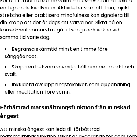
För att förbättra sömnkvaliteten, överväg att etablera
en lugnande kvällsrutin. Aktiviteter som att läsa, mjukt
stretcha eller praktisera mindfulness kan signalera till
din kropp att det är dags att varva ner. Sikta på en
konsekvent sömnrytm, gå till sängs och vakna vid
samma tid varje dag.
Begränsa skärmtid minst en timme före
sänggåendet.
Skapa en bekväm sovmiljö, håll rummet mörkt och
svalt.
Inkludera avslappningstekniker, som djupandning
eller meditation, före sömn.
Förbättrad matsmältningsfunktion från minskad
ångest
Att minska ångest kan leda till förbättrad
matsmältningsfunktion, vilket är avgörande för dem som