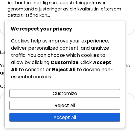
Att hantera nattlig sura uppstötningar kräver
genomtänkta justeringar av din kvällsrutin, eftersom
detta tillstånd kan…
24/02/2026
We respect your privacy
Cookies help us improve your experience,
deliver personalized content, and analyze
Leave a Reply
traffic. You can choose which cookies to
allow by clicking
Customize
. Click
Accept
Your email address will not be published.
Required fields
All
to consent or
Reject All
to decline non-
are marked
*
essential cookies.
Comment
*
Customize
Reject All
Accept All