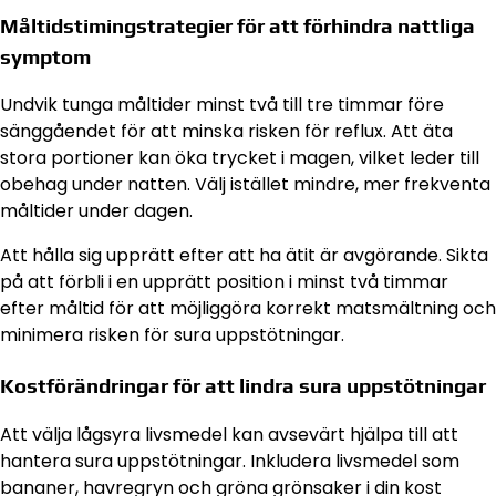
Måltidstimingstrategier för att förhindra nattliga
symptom
Undvik tunga måltider minst två till tre timmar före
sänggåendet för att minska risken för reflux. Att äta
stora portioner kan öka trycket i magen, vilket leder till
obehag under natten. Välj istället mindre, mer frekventa
måltider under dagen.
Att hålla sig upprätt efter att ha ätit är avgörande. Sikta
på att förbli i en upprätt position i minst två timmar
efter måltid för att möjliggöra korrekt matsmältning och
minimera risken för sura uppstötningar.
Kostförändringar för att lindra sura uppstötningar
Att välja lågsyra livsmedel kan avsevärt hjälpa till att
hantera sura uppstötningar. Inkludera livsmedel som
bananer, havregryn och gröna grönsaker i din kost