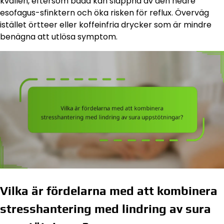
kvällen, eftersom båda kan slappna av den nedre
esofagus-sfinktern och öka risken för reflux. Överväg
istället örtteer eller koffeinfria drycker som är mindre
benägna att utlösa symptom.
Vilka är fördelarna med att kombinera
stresshantering med lindring av sura