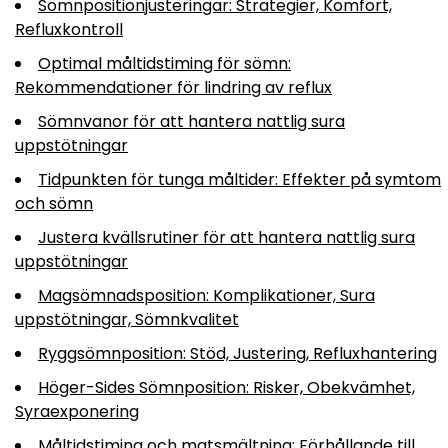
Sömnpositionjusteringar: Strategier, Komfort,
Refluxkontroll
Optimal måltidstiming för sömn:
Rekommendationer för lindring av reflux
Sömnvanor för att hantera nattlig sura
uppstötningar
Tidpunkten för tunga måltider: Effekter på symtom
och sömn
Justera kvällsrutiner för att hantera nattlig sura
uppstötningar
Magsömnadsposition: Komplikationer, Sura
uppstötningar, Sömnkvalitet
Ryggsömnposition: Stöd, Justering, Refluxhantering
Höger-Sides Sömnposition: Risker, Obekvämhet,
Syraexponering
Måltidstiming och matsmältning: Förhållande till