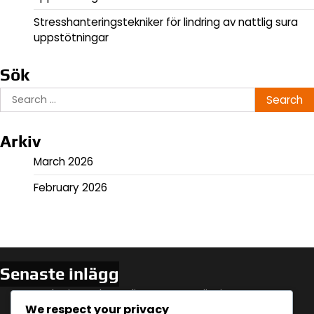
Stresshanteringstekniker för lindring av nattlig sura
uppstötningar
Sök
Search
for:
Arkiv
March 2026
February 2026
Senaste inlägg
Hydrering och nattlig sura uppstötningar:
We respect your privacy
Tidsplanering och effekter