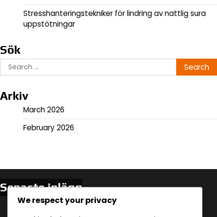
Stresshanteringstekniker för lindring av nattlig sura
uppstötningar
Sök
Search
for:
Arkiv
March 2026
February 2026
Senaste inlägg
We respect your privacy
Hydrering och nattlig sura uppstötningar:
Tidsplanering och effekter